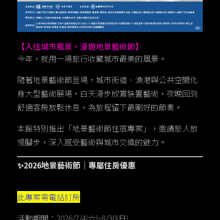
【入住城市風景・漫遊地景藝術節】
今年，就用一場旅行收藏城市最美的風景。
隨著地景藝術節登場，城市街道、漁港與公共空間化
身大型藝術展場，白天漫步欣賞裝置藝術，夜晚回到
舒適客房放鬆休息，為旅程留下最剛好的節奏。
本館特別推出「地景藝術節住宿專案」，邀請旅人放
慢腳步，深入感受藝術與城市交織的魅力。
✨2026地景藝術節｜專屬住房優惠
此專案需電話訂房
活動期間：2026/7/4(六)~8/30(日)