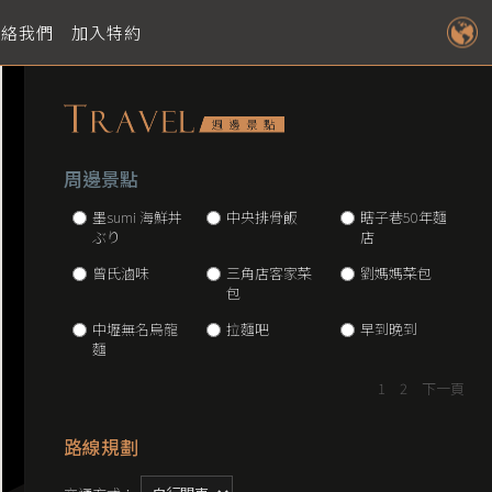
聯絡我們
加入特約
周邊景點
墨sumi 海鮮丼
中央排骨飯
瞎子巷50年麵
ぶり
店
曾氏滷味
三角店客家菜
劉媽媽菜包
包
中壢無名烏龍
拉麵吧
早到晚到
麵
1
2
下一頁
路線規劃