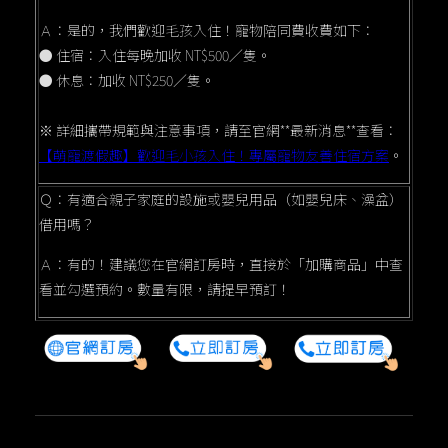
Ａ：是的，我們歡迎毛孩入住！寵物陪同費收費如下：
● 住宿：入住每晚加收 NT$500／隻。
● 休息：加收 NT$250／隻。
※ 詳細攜帶規範與注意事項，請至官網**最新消息**查看：
【萌寵渡假趣】歡迎毛小孩入住！專屬寵物友善住宿方案
。
Ｑ：有適合親子家庭的設施或嬰兒用品（如嬰兒床、澡盆）
借用嗎？
Ａ：有的！建議您在官網訂房時，直接於「加購商品」中查
看並勾選預約。數量有限，請提早預訂！