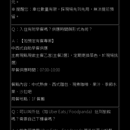
元。
※ 提醒您：車位數量有限，採現場先到先用，無法提前預
留。
Ｑ：入住有附早餐嗎？供應時間與形式為何？
Ａ：【如預定有餐專案】
中西式自助早餐供應
主廚現點現做主餐乙客(主餐2選1，定期更換菜色，於現場挑
選)
早餐供應時間：07:00–10:00
餐點內容：中式熱食、西式麵包、現煮咖啡、果汁、季節水
果、沙拉吧
用餐地點：1F 餐廳
Ｑ：可以叫外送（如 Uber Eats / Foodpanda）送到旅館
嗎？需要自己下樓拿嗎？