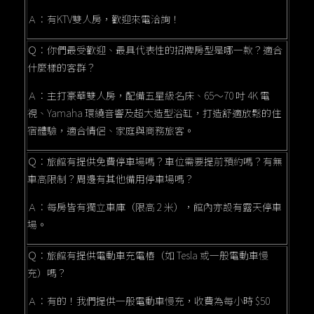
Ａ：有KTV雙人房，歡迎來電洽詢！
Ｑ：你們最受歡迎、最具代表性的招牌房型是哪一款？適合
什麼樣的客群？
Ａ：主打豪華雙人房，配備五星級名床、65～70 吋 4K 電
視、Yamaha 環繞音響及超大造型浴缸，打造舒適放鬆的住
宿體驗，適合情侶、家庭與商務旅客。
Ｑ：旅館有提供免費停車場嗎？車位需要提前預約嗎？有無
車高限制？周邊有其他備用停車場嗎？
Ａ：每房皆有獨立車庫（限高 2 米），館內亦設有露天停車
場。
Ｑ：旅館有提供電動車充電樁（如 Tesla 或一般電動車慢
充）嗎？
Ａ：有的！我們提供一般電動車慢充，收費為每小時 $50