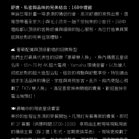
舒適、私密與品味的完美結合：168中壢館
無論您是計畫一場浪漫的情侶約會、高效舒適的商務出差，還
是想帶著全家大小與毛小孩來一趟不受拘束的小旅行，168中
壢館都以頂級的客房設備與細緻的貼心服務，為您打造兼具質
感與放鬆的完美住宿體驗。
🛋 奢華配備與頂級歡唱的招牌房型
我們主打最具代表性的招牌「豪華雙人房」，房內精選五星級
名床、65～70 吋 4K 超大電視、Yamaha 環繞音響，以及讓人
彻底放鬆的超大造型浴缸，極致的視聽與舒壓享受，特別適合
追求生活品味的情侶、家庭與商務旅客。此外，館內更貼心規
劃了「KTV 雙人房」，滿足喜愛娛樂開唱的貴賓，歡迎直接來
電洽詢預訂！
🍽 晨曦中的現做星級饗宴
美好的旅程從澎湃的早餐開始。凡預訂有餐專案的貴賓，即可
於 1F 餐廳（供應時間 07:00–10:00） 享用由主廚現場現點現做
的精緻主餐（採 2 選 1 形式，定期更換菜色），現場更規劃了