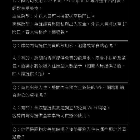
Ａ：館內可使用 Uber Eats、Foodpanda 等外送平台訂餐，
輕鬆享受美食。
車庫房型：外送人員可直接配送至房門口。
商務房型：為維護客房隱私與出入安全，外送人員將送至 1F
門口，客人需移步下樓取餐。
Ｑ：房間內有提供免費的飲用水、泡麵或零食點心嗎？
Ａ：有的，房間內皆有提供免費的飲用水、零食小餅乾及茶
包。瓶裝水將依照入住房型人數給予（如雙人房提供 2 瓶、
四人房提供 4 瓶）。
Ｑ：商務出差入住，房間內有獨立且夠快的 Wi-Fi 網路和適
合辦公的桌椅嗎？
Ａ：有的！全館皆提供高速獨立的免費 Wi-Fi 網路。
客房內均有提供基本桌椅可供辦公使用。
Ｑ：你們是寵物友善旅館嗎？攜帶寵物入住有哪些規定與清
潔費？