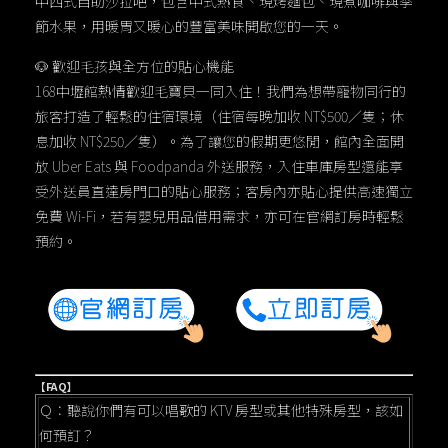
中西式自助沙拉吧，包含中式熱食、現烤麵包、現煮咖啡與季
節水果，用暖胃又暖心的豐富美味開啟您的一天。
🐶 歡迎毛孩與全方位的貼心機能
168中壢館熱情歡迎毛寶貝一同入住！我們為想帶寵物同行的
旅客打造了輕鬆的住宿環境（住宿每晚加收 NT$500／隻；休
息加收 NT$250／隻）。為了讓您的假期更悠閒，館內全面開
放 Uber Eats 與 Foodpanda 外送服務，入住車庫房型還能享
受外送員直達房門口的貼心服務；客房內亦貼心提供高速獨立
免費 Wi-Fi，若有嬰兒用品借用需求，亦可在官網訂房時輕鬆
預約。
【FAQ】
Ｑ：聽說你們有可以唱歌的 KTV 房型或其他特殊房型，該如
何預訂？